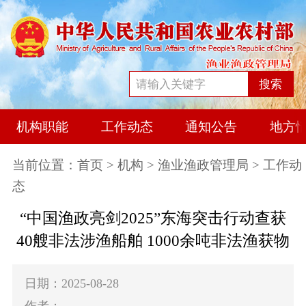
搜索
机构职能
工作动态
通知公告
地方
当前位置：
首页
>
机构
>
渔业渔政管理局
> 工作动
态
“中国渔政亮剑2025”东海突击行动查获
40艘非法涉渔船舶 1000余吨非法渔获物
日期：2025-08-28