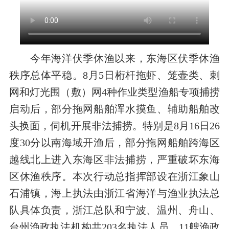
今年海洋
伏季休渔以来，东海区
伏季休渔
秩序总体平稳
。
8月
5
日桁杆拖虾、笼壶类、刺
网和灯光围（敷）网4种作业类型渔船专项捕捞
启动后，部分拖网
船舶
浑水摸鱼、辅助
船舶
改
头换面，
伺机开展非
法捕捞。特别是8月16日
26
度30分以南海域
开渔后，部分拖网
船舶
跨海区
越线北上进入东海
区
非法捕捞，严重破坏东海
区休渔秩序。
本次行动
总指挥部设在浙江象山
石浦镇，海上执法由浙江省海洋与渔业执法总
队具体负责，浙江总队和宁波、温州、舟山、
台州渔政执法机构共203名执法人员、11艘渔政