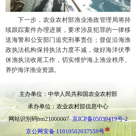
下一步，
农业农村部
渔业渔政管理局
将
持
续跟踪案件办理进展，要求涉及犯罪的一律移
送
海警
和
公安部门追究刑事责任
；
督促沿海渔
政执法机构保持执法力度不减，做好海洋伏季
休渔执法收尾工作，切实维护海上渔业秩序、
养护海洋渔业资源。
主办单位：中华人民共和国农业农村部
承办单位：农业农村部信息中心
网站识别码bm21000007
京ICP备05039419号-2
京公网安备 11010502037559号