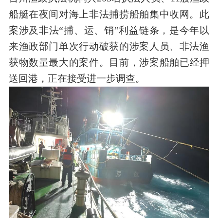
船艇在夜间对海上非法捕捞船舶集中收网。
此
案涉及非法“捕、运、销”利益链条，
是今年以
来渔政部门
单次行动破获的涉案人员、
非法
渔
获物数量
最大的案件
。目前
，
涉案船舶已经押
送回港
，
正在
接受进一步调查。