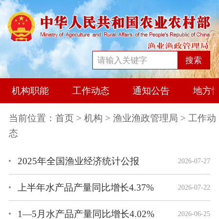
搜索
机构职能
工作动态
通知公告
地方
当前位置：
首页
>
机构
>
渔业渔政管理局
> 工作动
态
2025年全国渔业经济统计公报
2026-07-27
上半年水产品产量同比增长4.37%
2026-07-22
1—5月水产品产量同比增长4.02%
2026-06-25