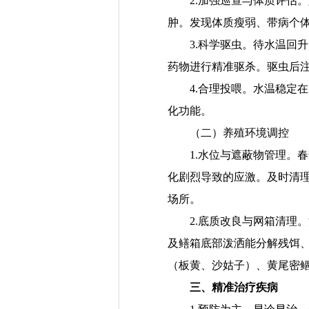
2.加强巡查与体质评估。
肿。发现体质瘦弱、带病个
3.科学驱虫。
待水温回升
药物进行精准驱杀。驱虫后
4.
合理投喂。
水温稳定
在
化功能。
（二）养殖环境调控
1.水位与
遮蔽
物管理。
春
化剧烈导致
的
应激。及时清
场所。
2.底质改良与网箱
清理
。
及鳝箱底部泼洒
能分解
残饵
（板黄、沙姑子）
、黄尾密
三、精准治疗疾病