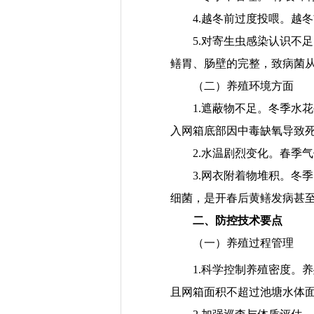
4.
越冬前过度投喂。
越冬
5.
对寄生虫感染认识不足
鳝胃
、
肠
壁的完整
，
致病菌
（二）养殖环境方面
1.
遮蔽
物不足。
冬季水花
入网箱底部因中毒缺氧导致
2.水温剧烈变化。
春季气
3.网衣附着物堆积。
冬
季
细菌
，是开春后黄鳝发病甚
二、防控技术要点
（一）养殖过程管理
1.
科学控制养殖密度。
养
且网箱面积不超过池塘水体