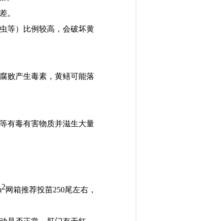
差
。
虫等
）
比例较高，会破坏黄
腐败产生毒素，黄鳝可能落
等有毒有害物质
并滋生大量
2
m
网箱推荐投苗
250
尾左右，