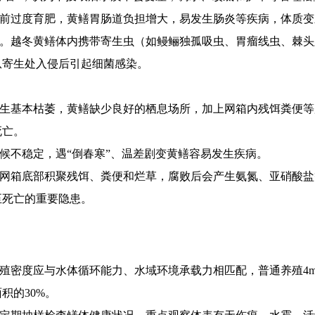
前过度育肥，
黄鳝
胃肠道负担增大，易发生肠炎等疾病，
体质变
。
越冬
黄鳝体内携带
寄生虫（如鳗鲡独孤吸虫、
胃瘤线虫、棘头
从寄生处入侵后
引起
细菌感染。
生基本枯萎，黄鳝
缺少
良好的栖息场所，加上网箱
内残饵粪便
等
死亡。
候不稳定，遇“倒春寒”、温差剧变黄鳝容易发生疾病。
网箱底部积
聚
残饵、粪便和烂草，腐败后会产生氨氮、亚硝酸盐
至死亡的重要隐患
。
殖密度应与水体循环能力、水域环境承载力相匹配，普通养殖
4
面积的
30%
。