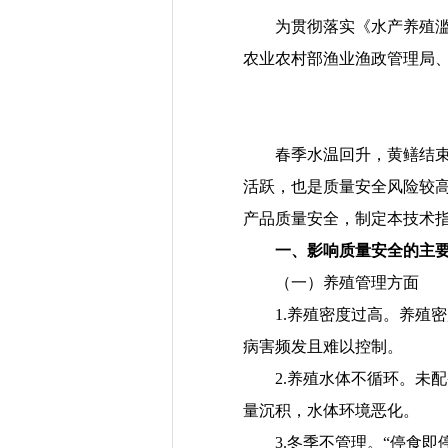
为贯彻落实《水产养殖滥
农业农村部渔业渔政管理局
春季
水
温回升，黄鳝结
活跃，也是质量安全风险较
产品质量安全，制定本技术
一、影响质量安全的主
（一）养殖管理方面
1.
养殖密度过高。
养殖密
病害频发且难以控制。
2.
养殖水体不循环。
未配
量沉积，水体环境恶化。
3.冬季不管理。
“
停食
即