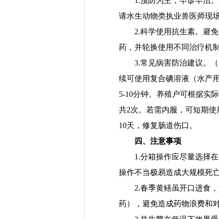
1.
预防为主，早诊早治
。
请
水生动物类执业兽医师
现
2.科学使用抗生素。
避免
药，并轮换使用不同
治疗机
3.常见病害防治建议。
（
续可使用复合碘溶液（水产
5
-
10分钟。养殖户可根据实
共2次。若需内服，可短期使
10天，修复肠道
伤口。
四、注意事项
1.
分
箱操作应尽量选择在
操作
不当
极易造成大规模死
2.春
季
黄鳝虽
开口
进食
，
药），避免
造成
药物浪费和