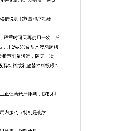
无害化处理。
发病后，
建议
格按说明书剂量和疗程给
斤，严重时隔
天
再使用一次
，
后
后，用2
%
-
3%食盐
水
浸泡病鳝
按推荐剂量
泼洒，隔天一次，
发酵饲料
或乳酸菌拌料投喂7
-
且正值黄鳝产卵期，惊扰和
用
内服药（特别是
化学