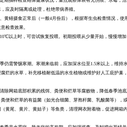
定期抽样检查鳝体健康状况，重点观察体表有无伤痕、水霉，活
体，应及时隔离或处理，杜绝带病养殖。
、
黄鳝摄食正常后（一般4月份后），根据寄生虫检查情况，使
注意检查效果。
10℃以上时，可尝试恢复投
喂
。
初期投喂从少量开始，慢慢增加
季仍需警惕寒潮。寒潮来临前，应加深水位至1.5米以上，维持
理腐烂的水草，补充移植耐低温的水生植物或
维护
好人工庇护巢
清除网箱底部积累
的
残饵、粪便和烂草
等
腐败物
，
降低春季池底
、粪便和烂草
的
有益菌（如光合细菌、芽孢杆菌、乳酸菌等），
鲴
（黄尾、黄片、黄姑子）
等鱼类，清理网衣附着物，
促进
网箱