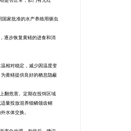
动是否正常，肛门有无红
用国家批准的水产养殖用驱虫
，逐步恢复黄鳝的
进食
和消
水温相对稳定，减少
因
温度变
，为黄鳝提供良好的栖息隐蔽
上翻危害。定期在投饵区域
或适量投放混养细鳞颌齿鲴
内外水体交换
。