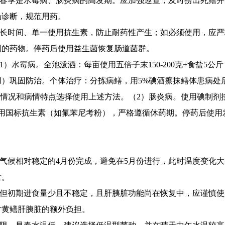
春季是水霉病、肠炎病
的
高发期。应加强巡查，及时捞出死鳝并
场诊断，规范用药
。
长时间、单一使用抗生素
，防止耐药性产生；如必须使用，应严
制
的药物。停药后使用益生菌恢复肠道
菌群
。
1）
水霉病
。
全池泼洒：
每亩使用五倍子末150
-
200克
+
食盐5公
用）巩固防治。
个体治疗：分拣病鳝，用5%碘酒擦抹鳝体
患病处
际情况和病情特点选择使用上述方法
。
（2）
肠炎病。使用碘制剂
用国标抗生素（如氟苯尼考粉），
严格遵循休药期
。停药后使用
气候相对稳定的4月份完成
，
避免在5月份进行，
此时
温度变化大
亡。
但
初期
进食
量少且不稳定，且
肝胰脏
功能尚在恢复中
，应
谨慎使
对
黄鳝肝胰脏
的额外负担。