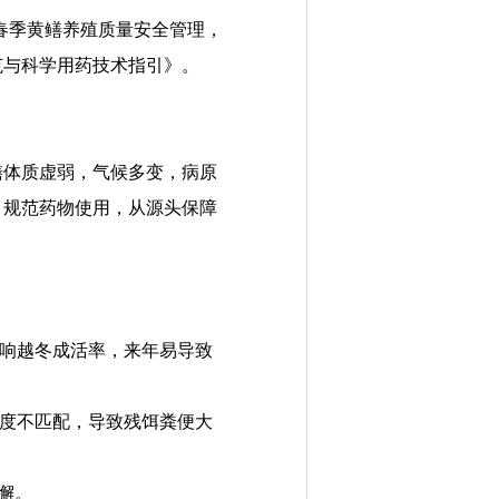
化春季黄鳝养殖质量安全管理，
范与科学用药技术指引》。
鳝体质虚弱，气候多变，病
原
，规范
药物使用
，从源头保障
响越冬成活率，来年易导致
度不匹配，导致残饵粪便大
懈
。