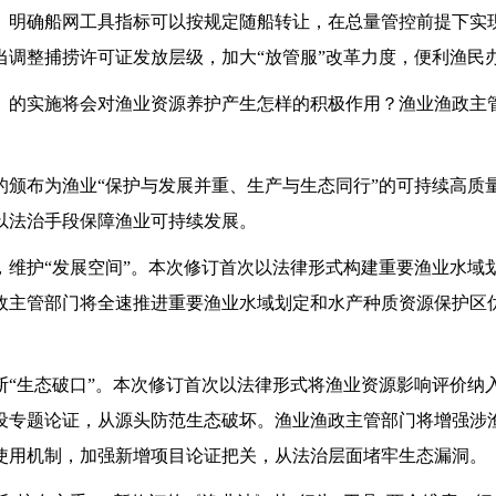
确船网工具指标可以按规定随船转让，在总量管控前提下实
当调整捕捞许可证发放层级，加大“放管服”改革力度，便利渔民
实施将会对渔业资源养护产生怎样的积极作用？渔业渔政主
布为渔业“保护与发展并重、生产与生态同行”的可持续高质
以法治手段保障渔业可持续发展。
护“发展空间”。本次修订首次以法律形式构建重要渔业水域
政主管部门将全速推进重要渔业水域划定和水产种质资源保护区
生态破口”。本次修订首次以法律形式将渔业资源影响评价纳
设专题论证，从源头防范生态破坏。渔业渔政主管部门将增强涉
使用机制，加强新增项目论证把关，从法治层面堵牢生态漏洞。