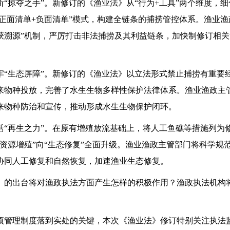
掠夺之手”。新修订的《渔业法》从“行为+工具”两个维度，细
“正面清单+负面清单”模式，构建全链条的捕捞管控体系。渔业
渔获溯源”机制，严厉打击非法捕捞及其利益链条，加快制修订相
生态屏障”。新修订的《渔业法》以立法形式禁止捕捞有重要
来物种投放，完善了水生生物多样性保护法律体系。渔业渔政主
来物种防治和宣传，推动形成水生生物保护闭环。
再生之力”。在原有增殖放流基础上，将人工鱼礁等措施列为
资源增殖”向“生态修复”全面升级。渔业渔政主管部门将科学规
协同人工修复和自然恢复，加速渔业生态修复。
出台将对渔政执法方面产生怎样的积极作用？渔政执法机构
理制度落到实处的关键，本次《渔业法》修订特别关注执法