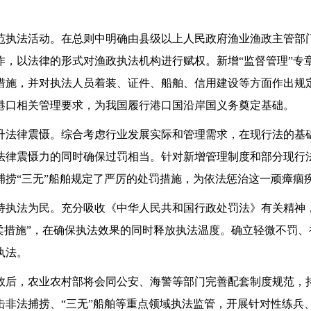
法活动。在总则中明确由县级以上人民政府渔业渔政主管部
作，以法律的形式对渔政执法机构进行赋权。新增“监督管理”专
措施，并对执法人员着装、证件、船舶、信用建设等方面作出规
港口相关管理要求，为我国履行港口国沿岸国义务奠定基础。
律震慑。综合考虑行业发展实际和管理需求，在现行法的基
法律震慑力的同时确保过罚相当。针对新增管理制度和部分现行
捕捞“三无”船舶规定了严厉的处罚措施，为依法惩治这一顽瘴痼
法为民。充分吸收《中华人民共和国行政处罚法》有关精神，
“柔措施”，在确保执法效果的同时释放执法温度。确立轻微不罚
执法。
，农业农村部将会同公安、海警等部门完善配套制度规范，
击非法捕捞、“三无”船舶等重点领域执法监管，开展针对性练兵