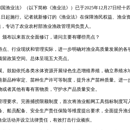
国渔业法》（以下简称《渔业法》）已于2025年12月27日经
1日起施行。记者就新修订的《渔业法》在保障渔民权益、渔业
题，专访了农业农村部渔业渔政管理局负责人。
颁布以来首次全面修订，请问主要有哪些亮点？
、行业现状和管理实际，进一步明确对渔业高质量发展的各
预留政策空间。总体呈现五大亮点。
鼓励依托各类水体资源开展绿色生态增殖养殖，确立养殖水
善新品种审定、苗种生产许可等制度，提升水产苗种质量。进一
物或者其他有毒有害物质，守护水产品质量安全。
要求。完善捕捞限额制度，首次将渔业船网工具指标制度写
备、船员配备、安全生产责任保险等维度提出要求，全面提升渔
事渔业活动并设立法律责任，有效打击行业顽疾。