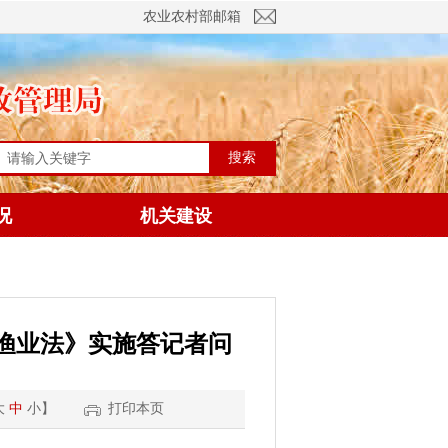
农业农村部邮箱
搜索
况
机关建设
渔业法》实施答记者问
大
中
小
】
打印本页