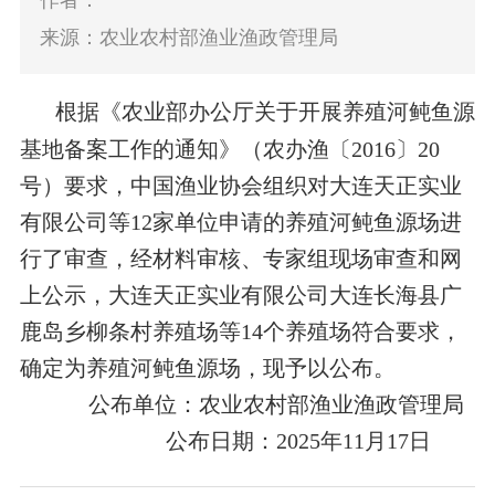
作者：
来源：农业农村部渔业渔政管理局
根据《农业部办公厅关于开展养殖河
鲀
鱼源
基地备案工作的通知》（农办渔〔2016〕20
号）
要求
，中国渔业协会组织对大连天正实业
有限公司等
12
家单位申请的养殖河
鲀
鱼源
场
进
行了审查
，
经材料审核、专家组现场审查和网
上公示，大连天正实业有限公司大连长海县广
鹿岛乡柳条村养殖场等14个养殖场符合要求，
确定为养殖河鲀鱼源场，
现予以公布。
公布单位：农业农村部渔业渔政管理局
公布日期：2025年
11
月
17
日