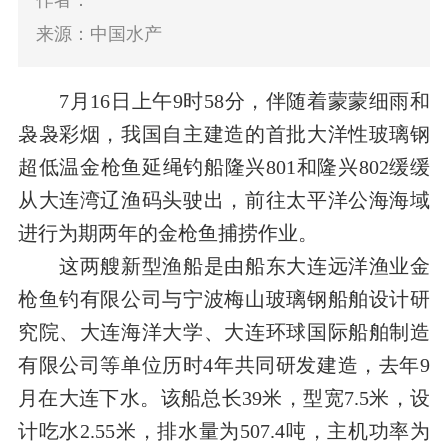
作者：
来源：中国水产
7
月
16
日
上午
9
时
58
分，伴随着蒙蒙细雨和
袅袅彩烟，我国自主建造的首批大洋性玻璃钢
超低温金枪鱼延绳钓船隆兴
801
和隆兴
802
缓缓
从大连湾辽渔码头驶出，前往太平洋公海海域
进行为期两年的金枪鱼捕捞作业。
这两艘新型渔船是由船东大连远洋渔业金
枪鱼钓有限公司与宁波梅山玻璃钢船舶设计研
究院、大连海洋大学、大连环球国际船舶制造
有限公司等单位历时
4
年共同研发建造，去年
9
月在大连下水。该船总长
39
米
，型宽
7.5
米
，设
计吃水
2.55
米
，排水量为
507.4
吨，主机功率为