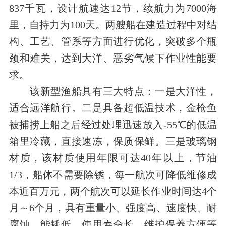
837
千瓦，设计航速达
12
节，续航力为
7000
海
里
，自持力为
100
天。两艘船在建造过程中对结
构、工艺、管系等方面进行优化，突破多个瓶
颈和难关，达到大洋、恶劣气候下作业性能要
求。
该新型渔船具有三大特点：
一是
大洋性，
适合远洋航行。
二是
具备超低温技术，金枪鱼
被捕捞上船之后经过处理迅速放入
-55
℃
的低温
箱里冷藏，直接速冻，保质保鲜。
三是
玻璃钢
材质，该材质使用年限可达
40
年以上，节油
1/3
，船体不需要除锈，每一航次可降低维修成
本近百万元，两个航次可以延长作业时间达
4
个
月
～
6
个月，具有重量小、强度高、速度快、耐
腐蚀、能耗低、使用寿命长、维护保养方便等